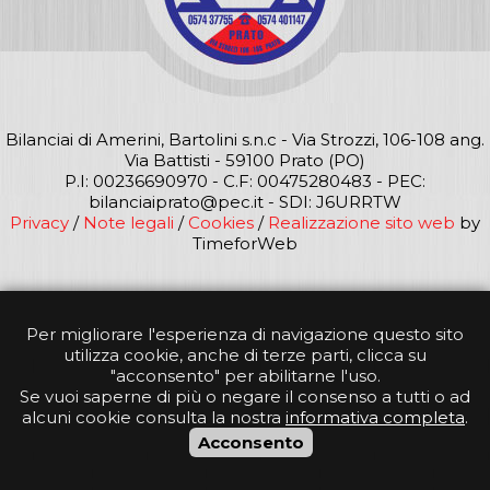
Bilanciai di Amerini, Bartolini s.n.c - Via Strozzi, 106-108 ang.
Via Battisti - 59100 Prato (PO)
P.I: 00236690970 - C.F: 00475280483 - PEC:
bilanciaiprato@pec.it - SDI: J6URRTW
Privacy
/
Note legali
/
Cookies
/
Realizzazione sito web
by
TimeforWeb
Per migliorare l'esperienza di navigazione questo sito
utilizza cookie, anche di terze parti, clicca su
"acconsento" per abilitarne l'uso.
Se vuoi saperne di più o negare il consenso a tutti o ad
alcuni cookie consulta la nostra
informativa completa
.
Acconsento